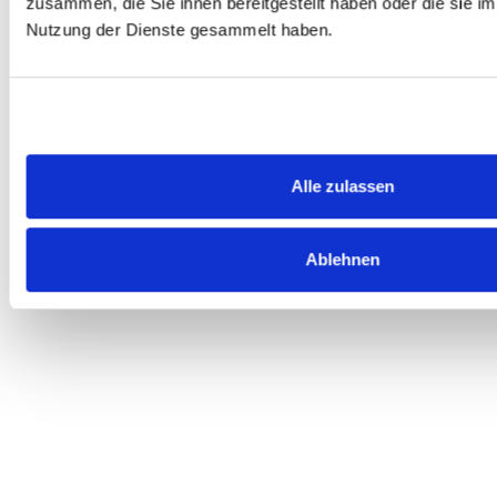
zusammen, die Sie ihnen bereitgestellt haben oder die sie i
Betrieb, Aktionen im Laden und Themen, die
Nutzung der Dienste gesammelt haben.
am Herzen liegen. Das Beste: Henri teilt mit 
ganz persönlich 1x im Quartal seine schöns
Rezepte.
Alle zulassen
Ablehnen
Kein spam. Du kannst dich jederzeit abmelden.